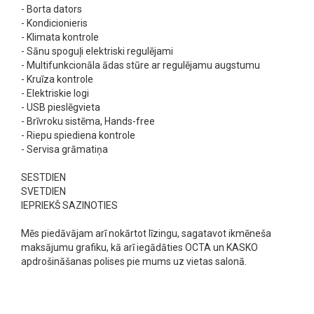
- Borta dators
- Kondicionieris
- Klimata kontrole
- Sānu spoguļi elektriski regulējami
- Multifunkcionāla ādas stūre ar regulējamu augstumu
- Kruīza kontrole
- Elektriskie logi
- USB pieslēgvieta
- Brīvroku sistēma, Hands-free
- Riepu spiediena kontrole
- Servisa grāmatiņa
SESTDIEN
SVETDIEN
IEPRIEKŠ SAZINOTIES
Mēs piedāvājam arī nokārtot līzingu, sagatavot ikmēneša
maksājumu grafiku, kā arī iegādāties OCTA un KASKO
apdrošināšanas polises pie mums uz vietas salonā.