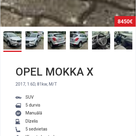
8450€
OPEL MOKKA X
2017, 1.6D, 81kw, M/T
SUV
5 durvis
Manuālā
Dīzelis
5 sedvietas