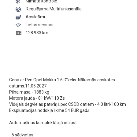
Klimata kontrole
Regulējama,Multifunkcionāla
Apsildāmi
Lietus sensors
128 933 km
Cena ar Pvn Opel Mokka 1.6 Dīzelis. Nākamās apskates
datums:11.05.2027
Pilna masa - 1883 kg
Motora jauda - 81 kW/110 Zs
Vidējais degvielas patēriņš pēc CSDD datiem - 4.0 litri/100 km
Ekspluatācijas nodokļa likme 54 EUR gadā
Automašīnas komplektācijā ietilpst:
- 5 sēdvietas