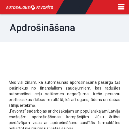
Apdrošināšana
Mēs visi zinām, ka automašīnas apdrošināšana pasargā tās
īpašniekus no finansiāliem zaudējumiem, kas radušies
automašīnai ceļu satiksmes negadījuma, trešo personu
prettiesiskas rīcības rezultātā, kā arī uguns, ūdens un dabas
stihiju ietekmē.
„Favorīts” sadarbojas ar drošākajām un populārākajām Latvijā
esošajām apdrošināšanas kompānijām. Jūsu ērtībai
piedāvājam visas ar apdrošināšanu saistītās formalitātes
nokārtot pie mums uz vietas salonā.