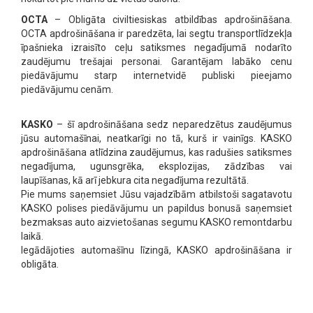
OCTA
– Obligāta civiltiesiskas atbildības apdrošināšana.
OCTA apdrošināšana ir paredzēta, lai segtu transportlīdzekļa
īpašnieka izraisīto ceļu satiksmes negadījumā nodarīto
zaudējumu trešajai personai. Garantējam labāko cenu
piedāvājumu starp internetvidē publiski pieejamo
piedāvājumu cenām.
KASKO
– šī apdrošināšana sedz neparedzētus zaudējumus
jūsu automašīnai, neatkarīgi no tā, kurš ir vainīgs. KASKO
apdrošināšana atlīdzina zaudējumus, kas radušies satiksmes
negadījuma, ugunsgrēka, eksplozijas, zādzības vai
laupīšanas, kā arī jebkura cita negadījuma rezultātā.
Pie mums saņemsiet Jūsu vajadzībām atbilstoši sagatavotu
KASKO polises piedāvājumu un papildus bonusā saņemsiet
bezmaksas auto aizvietošanas segumu KASKO remontdarbu
laikā.
Iegādājoties automašīnu līzingā, KASKO apdrošināšana ir
obligāta.