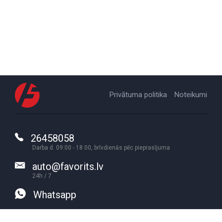
Privātuma politika
Noteikumi
26458058
Darba d. 09:00 - 18:00, brīvdienās pēc pieprasījuma
auto@favorits.lv
24h / 7
Whatsapp