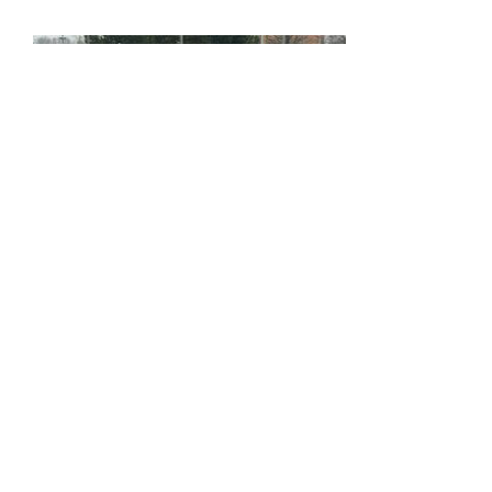
13450€
Opel Mokka
2021, 1.5D, 81kw, M/T, 118 437 km