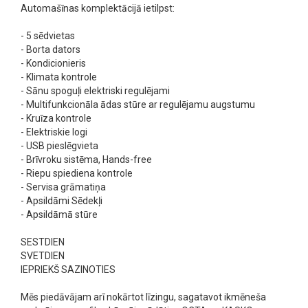
Automašīnas komplektācijā ietilpst:
- 5 sēdvietas
- Borta dators
- Kondicionieris
- Klimata kontrole
- Sānu spoguļi elektriski regulējami
- Multifunkcionāla ādas stūre ar regulējamu augstumu
- Kruīza kontrole
- Elektriskie logi
- USB pieslēgvieta
- Brīvroku sistēma, Hands-free
- Riepu spiediena kontrole
- Servisa grāmatiņa
- Apsildāmi Sēdekļi
- Apsildāmā stūre
SESTDIEN
SVETDIEN
IEPRIEKŠ SAZINOTIES
Mēs piedāvājam arī nokārtot līzingu, sagatavot ikmēneša