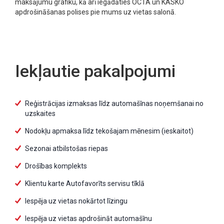
maksājumu grafiku, kā arī iegādāties OCTA un KASKO
apdrošināšanas polises pie mums uz vietas salonā.
Iekļautie pakalpojumi
Reģistrācijas izmaksas līdz automašīnas noņemšanai no
uzskaites
Nodokļu apmaksa līdz tekošajam mēnesim (ieskaitot)
Sezonai atbilstošas riepas
Drošības komplekts
Klientu karte Autofavorīts servisu tīklā
Iespēja uz vietas nokārtot līzingu
Iespēja uz vietas apdrošināt automašīnu